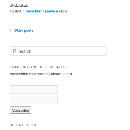
30-11-2025
Posted in
Gedichten
|
Leave a reply
Post
←
Older posts
navigation
S
e
a
r
EMAIL ONTVANGEN BIJ UPDATES?
c
Aanmelden voor email bij nieuwe posts
h
RECENT POSTS