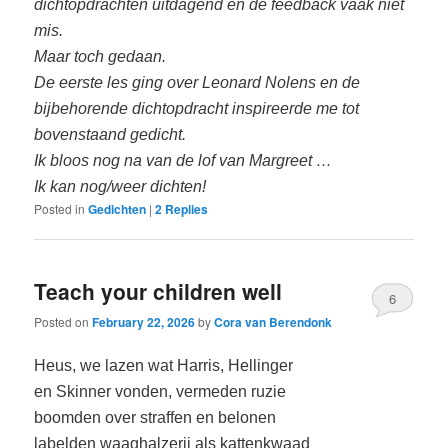
dichtopdrachten uitdagend en de feedback vaak niet
mis.
Maar toch gedaan.
De eerste les ging over Leonard Nolens en de
bijbehorende dichtopdracht inspireerde me tot
bovenstaand gedicht.
Ik bloos nog na van de lof van Margreet …
Ik kan nog/weer dichten!
Posted in
Gedichten
|
2
Replies
Teach your children well
6
Posted on
February 22, 2026
by
Cora van Berendonk
Heus, we lazen wat
Harris, Hellinger
en Skinner vonden,
vermeden ruzie
boomden over straffen
en belonen
labelden waaghalzerij als
kattenkwaad