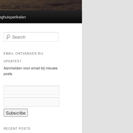
eghuisperikelen
S
e
a
r
EMAIL ONTVANGEN BIJ
c
UPDATES?
h
Aanmelden voor email bij nieuwe
posts
RECENT POSTS