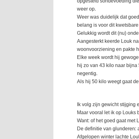
opgesteld sondevoeding die
weer op.
Weer was duidelijk dat goe
belang is voor dit kwetsbar
Gelukkig wordt dit (nu) ond
Aangesterkt keerde Louk na 
woonvoorziening en pakte he
Elke week wordt hij gewogen
hij zo van 43 kilo naar bijna
negentig.
Als hij 50 kilo weegt gaat de 
Ik volg zijn gewicht stijgin
Maar vooral let ik op Louks b
Want: of het goed gaat met L
De definitie van glunderen: 
Afgelopen winter lachte Lou