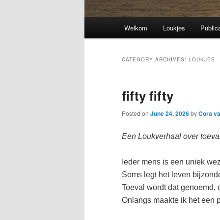
Main
Welkom
Loukjes
Public
menu
CATEGORY ARCHIVES:
LOUKJES
fifty fifty
Posted on
June 24, 2026
by
Cora v
Een Loukverhaal over toeva
Ieder mens is een uniek we
Soms legt het leven bijzon
Toeval wordt dat genoemd, of
Onlangs maakte ik het een p