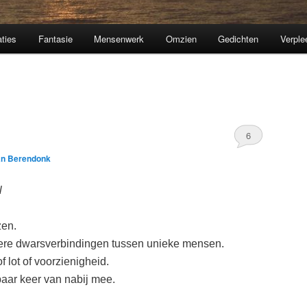
aties
Fantasie
Mensenwerk
Omzien
Gedichten
Verple
6
an Berendonk
l
zen.
dere dwarsverbindingen tussen unieke mensen.
 lot of voorzienigheid.
aar keer van nabij mee.