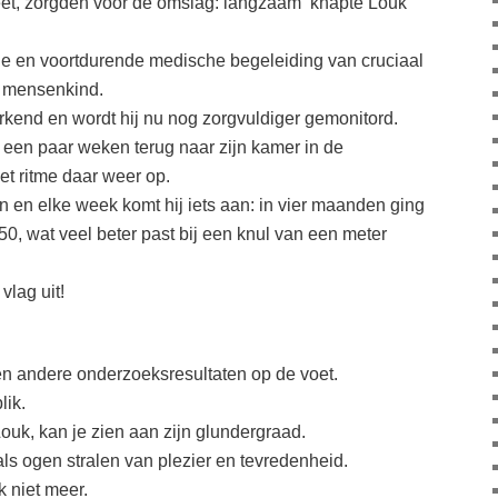
et, zorgden voor de omslag: langzaam knapte Louk
de en voortdurende medische begeleiding van cruciaal
e mensenkind.
erkend en wordt hij nu nog zorgvuldiger gemonitord.
een paar weken terug naar zijn kamer in de
t ritme daar weer op.
 en elke week komt hij iets aan: in vier maanden ging
 50, wat veel beter past bij een knul van een meter
vlag uit!
g en andere onderzoeksresultaten op de voet.
lik.
ouk, kan je zien aan zijn glundergraad.
als ogen stralen van plezier en tevredenheid.
k niet meer.