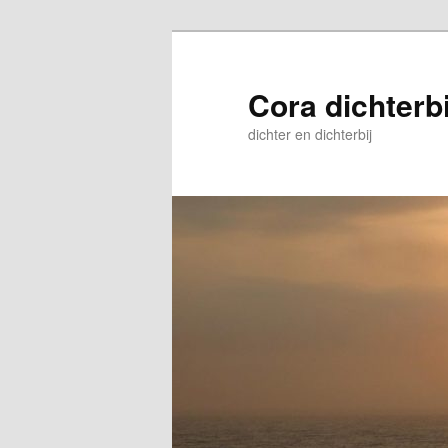
Skip
Skip
to
to
primary
secondary
Cora dichterbi
content
content
dichter en dichterbij