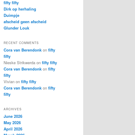
fifty fifty
Dirk op herhaling
Duimpje
afscheid geen afscheid
Glunder Louk
RECENT COMMENTS
Cora van Berendonk
on
fifty
fifty
Nieske Strikwerda
on
fifty fifty
Cora van Berendonk
on
fifty
fifty
Vivian
on
fifty fifty
Cora van Berendonk
on
fifty
fifty
ARCHIVES
June 2026
May 2026
April 2026