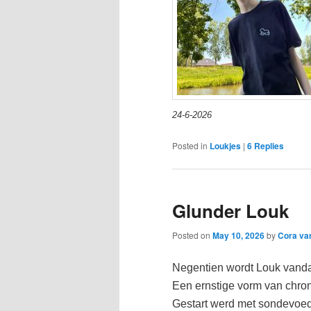
24-6-2026
Posted in
Loukjes
|
6
Replies
Glunder Louk
Posted on
May 10, 2026
by
Cora va
Negentien wordt Louk vandaag
Een ernstige vorm van chron
Gestart werd met sondevoed