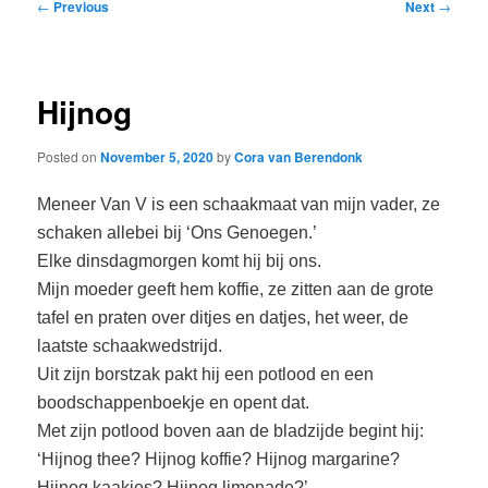
Post
←
Previous
Next
→
navigation
Hijnog
Posted on
November 5, 2020
by
Cora van Berendonk
Meneer Van V is een schaakmaat van mijn vader, ze
schaken allebei bij ‘Ons Genoegen.’
Elke dinsdagmorgen komt hij bij ons.
Mijn moeder geeft hem koffie, ze zitten aan de grote
tafel en praten over ditjes en datjes, het weer, de
laatste schaakwedstrijd.
Uit zijn borstzak pakt hij een potlood en een
boodschappenboekje en opent dat.
Met zijn potlood boven aan de bladzijde begint hij:
‘Hijnog thee? Hijnog koffie? Hijnog margarine?
Hijnog kaakjes? Hijnog limonade?’