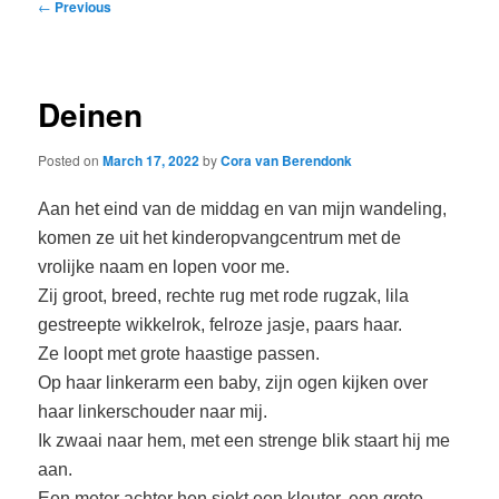
Post
←
Previous
navigation
Deinen
Posted on
March 17, 2022
by
Cora van Berendonk
Aan het eind van de middag en van mijn wandeling,
komen ze uit het kinderopvangcentrum met de
vrolijke naam en lopen voor me.
Zij groot, breed, rechte rug met rode rugzak, lila
gestreepte wikkelrok, felroze jasje, paars haar.
Ze loopt met grote haastige passen.
Op haar linkerarm een baby, zijn ogen kijken over
haar linkerschouder naar mij.
Ik zwaai naar hem, met een strenge blik staart hij me
aan.
Een meter achter hen sjokt een kleuter, een grote