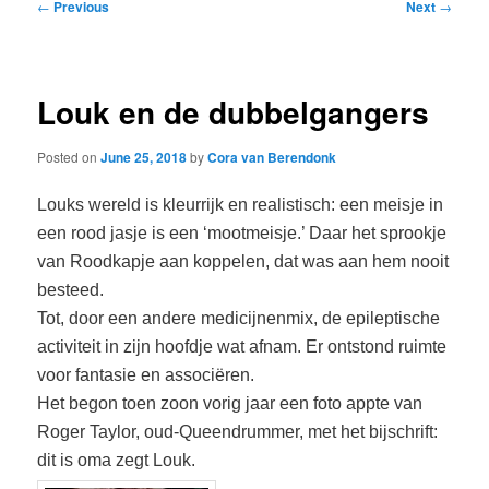
Post
←
Previous
Next
→
navigation
Louk en de dubbelgangers
Posted on
June 25, 2018
by
Cora van Berendonk
Louks wereld is kleurrijk en realistisch: een meisje in
een rood jasje is een ‘mootmeisje.’ Daar het sprookje
van Roodkapje aan koppelen, dat was aan hem nooit
besteed.
Tot, door een andere medicijnenmix, de epileptische
activiteit in zijn hoofdje wat afnam. Er ontstond ruimte
voor fantasie en associëren.
Het begon toen zoon vorig jaar een foto appte van
Roger Taylor, oud-Queendrummer, met het bijschrift:
dit is oma zegt Louk.