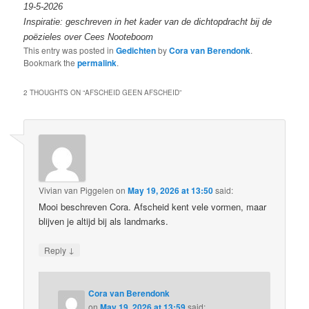
19-5-2026
Inspiratie: geschreven in het kader van de dichtopdracht bij de
poëzieles over Cees Nooteboom
This entry was posted in
Gedichten
by
Cora van Berendonk
.
Bookmark the
permalink
.
2 THOUGHTS ON “
AFSCHEID GEEN AFSCHEID
”
Vivian van Piggelen
on
May 19, 2026 at 13:50
said:
Mooi beschreven Cora. Afscheid kent vele vormen, maar
blijven je altijd bij als landmarks.
↓
Reply
Cora van Berendonk
on
May 19, 2026 at 13:59
said: