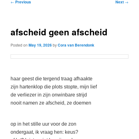
Post
←
Previous
Next
→
navigation
afscheid geen afscheid
Posted on
May 19, 2026
by
Cora van Berendonk
haar geest die tergend traag afhaakte
zijn hartenklop die plots stopte, mijn lief
de verliezer in zijn onwinbare strijd
nooit namen ze afscheid, ze doemen
op in het stille uur voor de zon
ondergaat, ik vraag hen: keus?