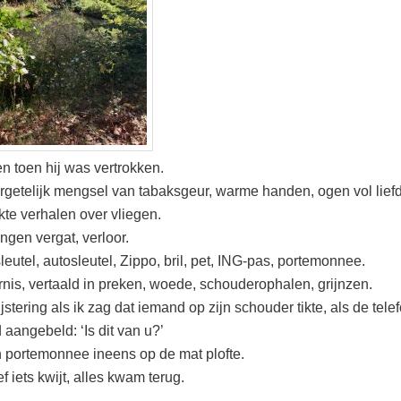
en toen hij was vertrokken.
getelijk mengsel van tabaksgeur, warme handen, ogen vol lief
jkte verhalen over vliegen.
ingen vergat, verloor.
leutel, autosleutel, Zippo, bril, pet, ING-pas, portemonnee.
rnis, vertaald in preken, woede, schouderophalen, grijnzen.
jstering als ik zag dat iemand op zijn schouder tikte, als de tele
 aangebeld: ‘Is dit van u?’
jn portemonnee ineens op de mat plofte.
f iets kwijt, alles kwam terug.