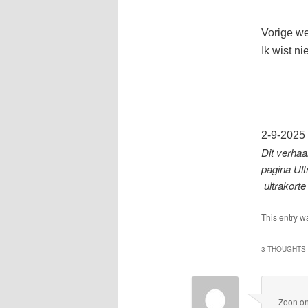
Vorige we
Ik wist ni
2-9-2025
Dit verha
pagina Ult
ultrakorte
This entry w
3 THOUGHTS 
Zoon
o