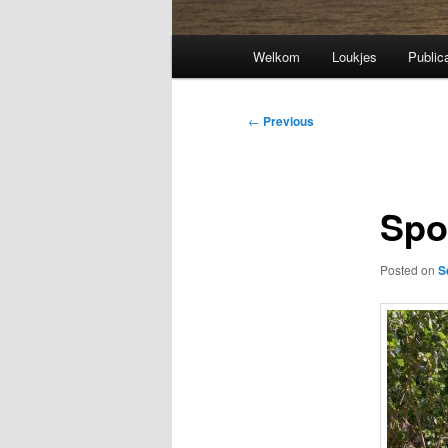
Main
Welkom
Loukjes
Public
menu
Post
←
Previous
navigation
Spo
Posted on
S