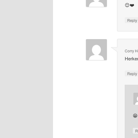
😊❤️
Repl
Corry 
Herke
Repl
😁
R