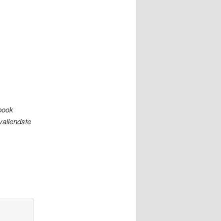
book
vallendste