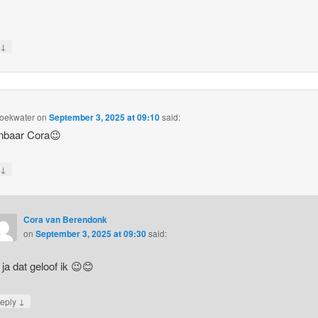
↓
y
Hoekwater
on
September 3, 2025 at 09:10
said:
nbaar Cora😉
↓
y
Cora van Berendonk
on
September 3, 2025 at 09:30
said:
 ja dat geloof ik 😉😊
↓
eply