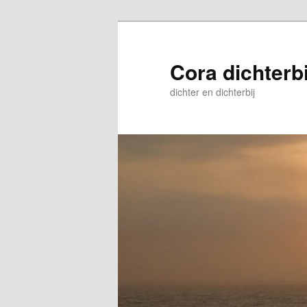
Skip
to
primary
Cora dichterbi
content
dichter en dichterbij