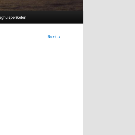
eghuisperikelen
Next
→