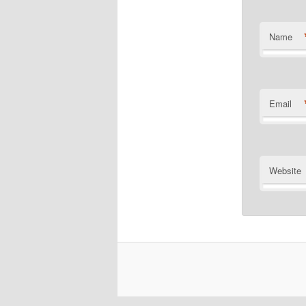
Name
Email
Website