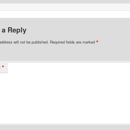
 a Reply
*
address will not be published.
Required fields are marked
*
t