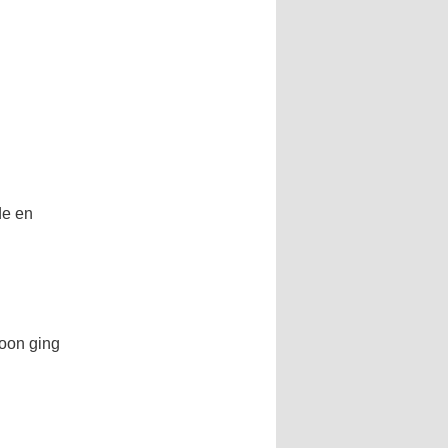
de en
foon ging