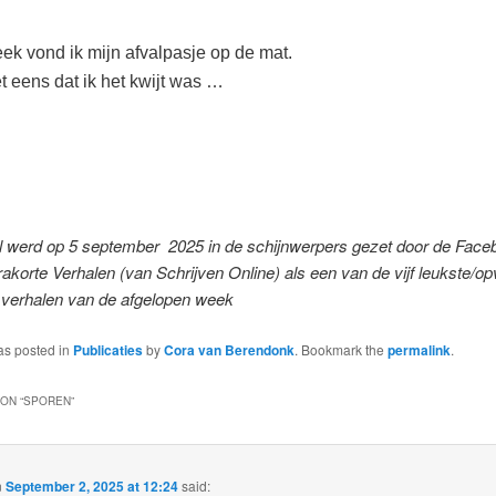
ek vond ik mijn afvalpasje op de mat.
et eens dat ik het kwijt was …
al werd op 5 september 2025 in de schijnwerpers gezet door de Face
rakorte Verhalen (van Schrijven Online) als een van de vijf leukste/op
 verhalen van de afgelopen week
as posted in
Publicaties
by
Cora van Berendonk
. Bookmark the
permalink
.
ON “
SPOREN
”
n
September 2, 2025 at 12:24
said: