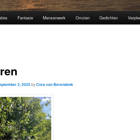
aties
Fantasie
Mensenwerk
Omzien
Gedichten
Verple
ren
eptember 2, 2025
by
Cora van Berendonk