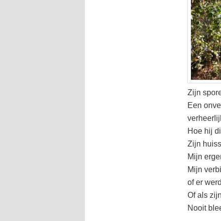
Zijn spor
Een onver
verheerli
Hoe hij d
Zijn huiss
Mijn erge
Mijn verbi
of er werd
Of als zi
Nooit blee