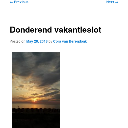
Post
←
Previous
Next
→
navigation
Donderend vakantieslot
Posted on
May 28, 2018
by
Cora van Berendonk