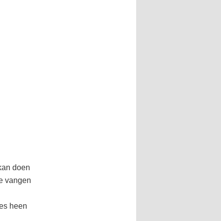
 kan doen
te vangen
tjes heen