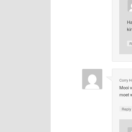
Ha
ki
R
Corry 
Mooi v
moet w
Repl