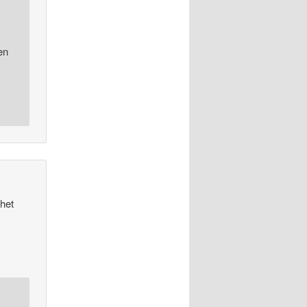
en
 het