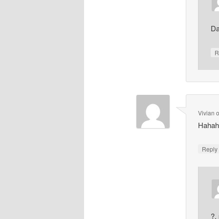
Da
R
Vivian
Hahaha
Repl
?,