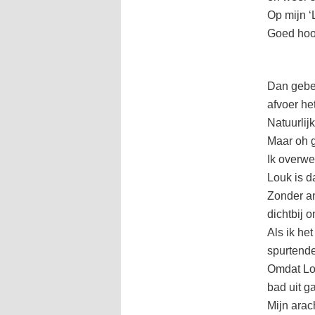
Op mijn ‘
Goed hoo
Dan gebeu
afvoer he
Natuurlij
Maar oh g
Ik overwe
Louk is d
Zonder an
dichtbij 
Als ik he
spurtende
Omdat Lou
bad uit ga
Mijn arac