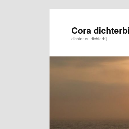
Skip
to
primary
Cora dichterbi
content
dichter en dichterbij