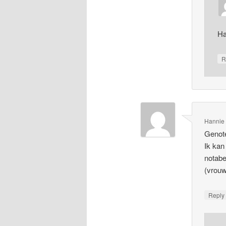
Ha
R
Hannie
Genote
Ik kan
notabe
(vrouw
Repl