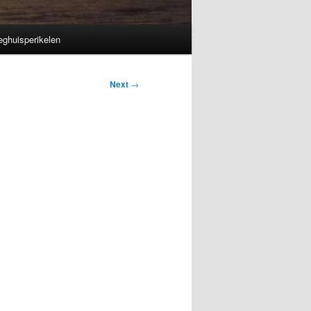
eghuisperikelen
Next
→