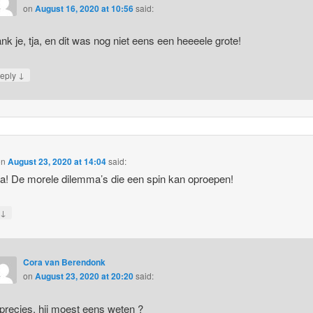
on
August 16, 2020 at 10:56
said:
nk je, tja, en dit was nog niet eens een heeeele grote!
↓
eply
on
August 23, 2020 at 14:04
said:
! De morele dilemma’s die een spin kan oproepen!
↓
y
Cora van Berendonk
on
August 23, 2020 at 20:20
said:
 precies, hij moest eens weten ?