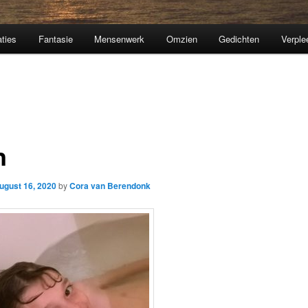
aties
Fantasie
Mensenwerk
Omzien
Gedichten
Verple
n
ugust 16, 2020
by
Cora van Berendonk