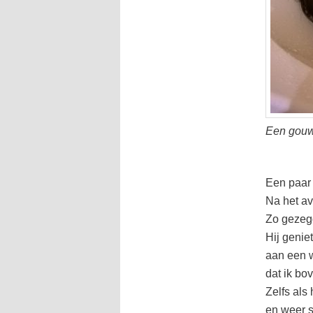
Een gou
Een paar 
Na het av
Zo gezeg
Hij genie
aan een w
dat ik bo
Zelfs als 
en weer 