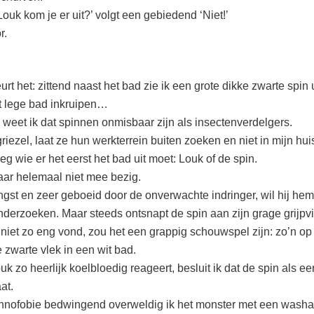
Louk kom je er uit?’ volgt een gebiedend ‘Niet!’
r.
rt het: zittend naast het bad zie ik een grote dikke zwarte spin 
t lege bad inkruipen…
k weet ik dat spinnen onmisbaar zijn als insectenverdelgers.
riezel, laat ze hun werkterrein buiten zoeken en niet in mijn hu
eg wie er het eerst het bad uit moet: Louk of de spin.
aar helemaal niet mee bezig.
gst en zeer geboeid door de onverwachte indringer, wil hij he
onderzoeken. Maar steeds ontsnapt de spin aan zijn grage grijpvi
t niet zo eng vond, zou het een grappig schouwspel zijn: zo’n op
 zwarte vlek in een wit bad.
k zo heerlijk koelbloedig reageert, besluit ik dat de spin als ee
at.
hnofobie bedwingend overweldig ik het monster met een washa