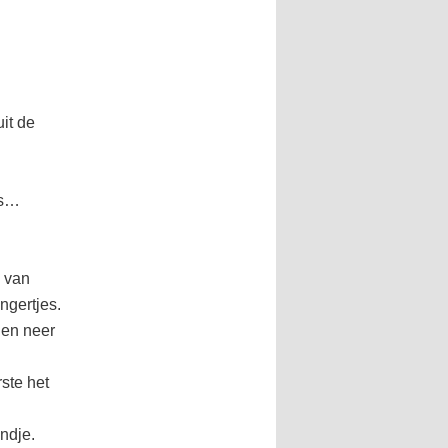
uit de
is…
m van
ngertjes.
 en neer
rste het
ndje.