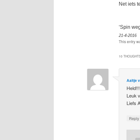
Net iets t
‘Spin weg
21-4-2016
This entry w
10 THOUGHTS
Aaltje 
Held!!!
Leuk v
Liefs A
Repl