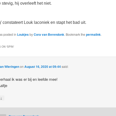
e stevig, hij overleeft het niet.
’ constateert Louk laconiek en stapt het bad uit.
as posted in
Loukjes
by
Cora van Berendonk
. Bookmark the
permalink
.
 ON “
SPIN
”
van Wieringen
on
August 16, 2020 at 09:44
said:
erhaal ik was er bij en leefde mee!
altje
↓
y