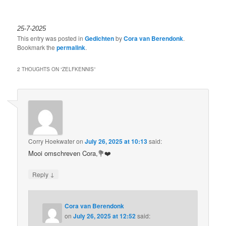
25-7-2025
This entry was posted in
Gedichten
by
Cora van Berendonk
.
Bookmark the
permalink
.
2 THOUGHTS ON “
ZELFKENNIS
”
Corry Hoekwater
on
July 26, 2025 at 10:13
said:
Mooi omschreven Cora,💐❤️
↓
Reply
Cora van Berendonk
on
July 26, 2025 at 12:52
said: