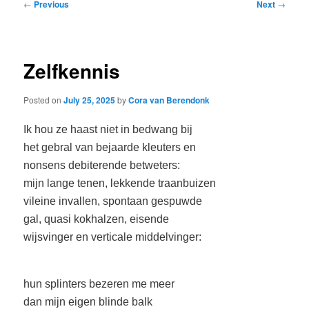
Post
←
Previous
Next
→
navigation
Zelfkennis
Posted on
July 25, 2025
by
Cora van Berendonk
Ik hou ze haast niet in bedwang bij
het gebral van bejaarde kleuters en
nonsens debiterende betweters:
mijn lange tenen, lekkende traanbuizen
vileine invallen, spontaan gespuwde
gal, quasi kokhalzen, eisende
wijsvinger en verticale middelvinger:
hun splinters bezeren me meer
dan mijn eigen blinde balk