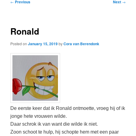
Post
←
Previous
Next
→
navigation
Ronald
Posted on
January 15, 2019
by
Cora van Berendonk
De eerste keer dat ik Ronald ontmoette, vroeg hij of ik
jonge hete vrouwen wilde.
Daar schrok ik van want die wilde ik niet.
Zoon schoot te hulp, hij schopte hem met een paar