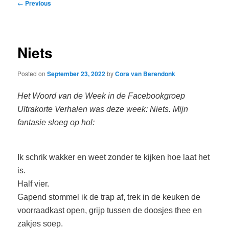
Post
←
Previous
navigation
Niets
Posted on
September 23, 2022
by
Cora van Berendonk
Het Woord van de Week in de Facebookgroep
Ultrakorte Verhalen was deze week: Niets. Mijn
fantasie sloeg op hol:
Ik schrik wakker en weet zonder te kijken hoe laat het
is.
Half vier.
Gapend stommel ik de trap af, trek in de keuken de
voorraadkast open, grijp tussen de doosjes thee en
zakjes soep.