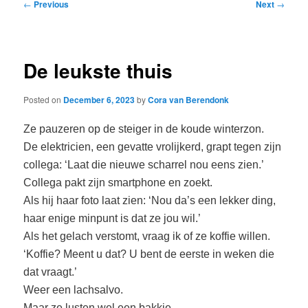
Post
←
Previous
Next
→
navigation
De leukste thuis
Posted on
December 6, 2023
by
Cora van Berendonk
Ze pauzeren op de steiger in de koude winterzon.
De elektricien, een gevatte vrolijkerd, grapt tegen zijn
collega: ‘Laat die nieuwe scharrel nou eens zien.’
Collega pakt zijn smartphone en zoekt.
Als hij haar foto laat zien: ‘Nou da’s een lekker ding,
haar enige minpunt is dat ze jou wil.’
Als het gelach verstomt, vraag ik of ze koffie willen.
‘Koffie? Meent u dat? U bent de eerste in weken die
dat vraagt.’
Weer een lachsalvo.
Maar ze lusten wel een bakkie.