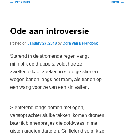
Post
←
Previous
Next
→
navigation
Ode aan introversie
Posted on
January 27, 2018
by
Cora van Berendonk
Starend in de stromende regen vangt
mijn blik de druppels, volgt hoe ze
zwellen elkaar zoeken in slordige slierten
wegen banen langs het raam, als tranen op
een wang voor ze van een kin vallen.
Slenterend langs bomen met ogen,
verstopt achter sluike takken, komen dromen,
baar ik binnenpretjes die doldwaas in me
gisten groeien dartelen. Gniffelend volg ik ze: