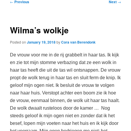
Post
←
Previous
Next
→
navigation
Wilma’s wolkje
Posted on
January 19, 2018
by
Cora van Berendonk
De vrouw voor me in de rij grabbelt in haar tas. Ik kijk
en zie tot mijn stomme verbazing dat ze een wolk in
haar tas heeft die uit de tas wil ontsnappen. De vrouw
propt de wolk terug in haar tas en sluit ferm de knip. Ik
geloof mijn ogen niet. Ik besluit de vrouw te volgen
naar haar huis. Verstopt achter een boom zie ik hoe
de vrouw, eenmaal binnen, de wolk uit haar tas haalt.
De wolk dwaalt rusteloos door de kamer … Nog
steeds geloof ik mijn ogen niet en zonder dat ik het
besef, lopen mijn voeten naar het huis en ik kijk door
het voorraam. Mijn ogen bedriegen me niet: het